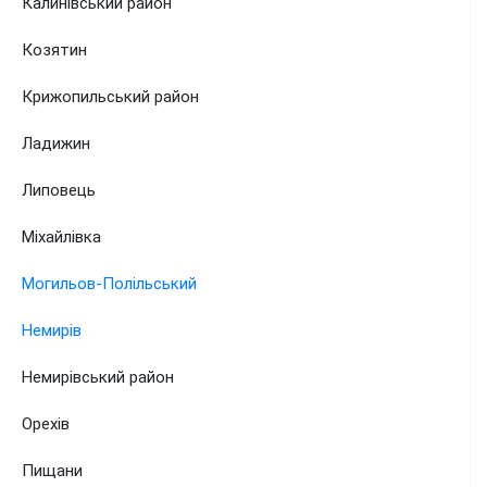
Калинівський район
Козятин
Крижопильський район
Ладижин
Липовець
Міхайлівка
Могильов-Полільський
Немирів
Немирівський район
Орехів
Пищани