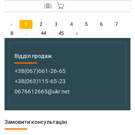
‹
1
2
3
4
5
6
7
8
...
44
45
›
Відділ продаж
+38(067)661-26-65
+38(063)115-65-23
0676612665@ukr.net
Замовити консультацію