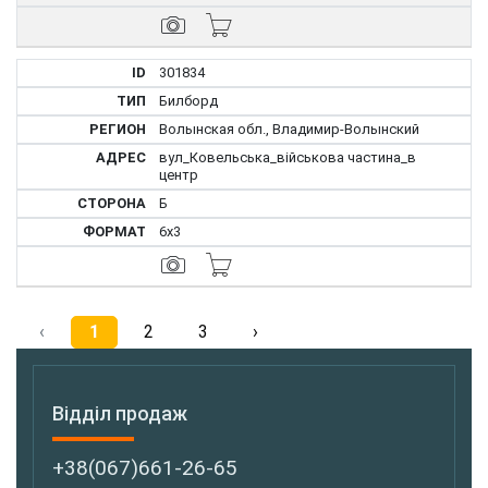
301834
Билборд
Волынская обл., Владимир-Волынский
вул_Ковельська_військова частина_в
центр
Б
6x3
‹
1
2
3
›
Відділ продаж
+38(067)661-26-65