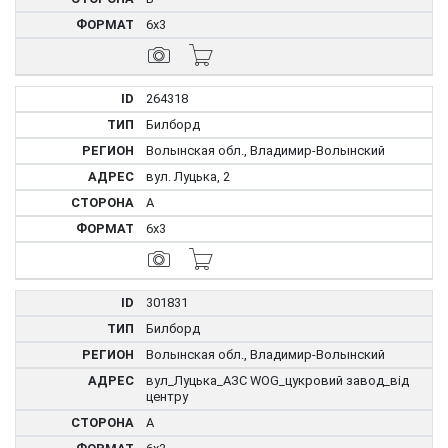
6x3
264318
Билборд
Волынская обл., Владимир-Волынский
вул. Луцька, 2
A
6x3
301831
Билборд
Волынская обл., Владимир-Волынский
вул_Луцька_АЗС WOG_цукровий завод_від
центру
А