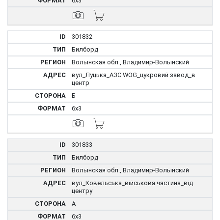
6x3
301832
Билборд
Волынская обл., Владимир-Волынский
вул_Луцька_АЗС WOG_цукровий завод_в
центр
Б
6x3
301833
Билборд
Волынская обл., Владимир-Волынский
вул_Ковельська_військова частина_від
центру
А
6x3